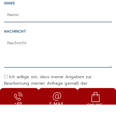
NAME
NACHRICHT
Ich willige ein, dass meine Angaben zur
Bearbeitung meiner Anfrage gemäß der
Datenschutzerklärung
verarbeitet werden.
+49
E-MAIL
JETZT REGISTRIEREN
ONLINE-
8441 40130
SHOP